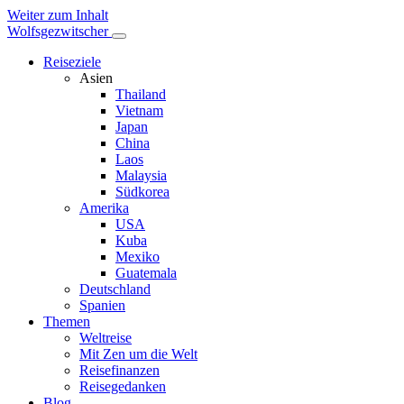
Weiter zum Inhalt
Wolfsgezwitscher
Reiseziele
Asien
Thailand
Vietnam
Japan
China
Laos
Malaysia
Südkorea
Amerika
USA
Kuba
Mexiko
Guatemala
Deutschland
Spanien
Themen
Weltreise
Mit Zen um die Welt
Reisefinanzen
Reisegedanken
Blog