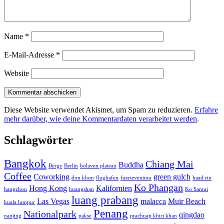
Name
*
E-Mail-Adresse
*
Website
Diese Website verwendet Akismet, um Spam zu reduzieren.
Erfahre
mehr darüber, wie deine Kommentardaten verarbeitet werden
.
Schlagwörter
Bangkok
Chiang Mai
Buddha
Berge
Berlin
bolaven plateau
Coffee
Coworking
green gulch
don khon
flughafen
fuerteventura
haad rin
Ko Phangan
Hong Kong
Kalifornien
hangzhou
huangshan
Ko Samui
luang prabang
Las Vegas
malacca
Muir Beach
kuala lumpur
Penang
Nationalpark
qingdao
nanjing
pakse
prachuap khiri khan