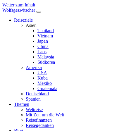
Weiter zum Inhalt
Wolfsgezwitscher
Reiseziele
Asien
Thailand
Vietnam
Japan
China
Laos
Malaysia
Südkorea
Amerika
USA
Kuba
Mexiko
Guatemala
Deutschland
Spanien
Themen
Weltreise
Mit Zen um die Welt
Reisefinanzen
Reisegedanken
Blog