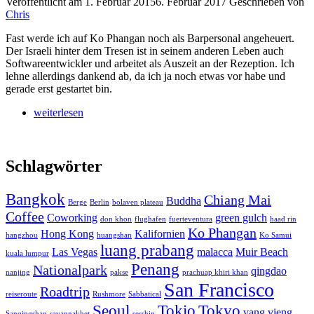
Veröffentlicht am
1. Februar 2015
6. Februar 2017
Geschrieben von
Chris
Fast werde ich auf Ko Phangan noch als Barpersonal angeheuert.
Der Israeli hinter dem Tresen ist in seinem anderen Leben auch
Softwareentwickler und arbeitet als Auszeit an der Rezeption. Ich
lehne allerdings dankend ab, da ich ja noch etwas vor habe und
gerade erst gestartet bin.
weiterlesen
Schlagwörter
Bangkok
Chiang Mai
Buddha
Berge
Berlin
bolaven plateau
Coffee
Coworking
green gulch
don khon
flughafen
fuerteventura
haad rin
Ko Phangan
Hong Kong
Kalifornien
hangzhou
huangshan
Ko Samui
luang prabang
Las Vegas
malacca
Muir Beach
kuala lumpur
Penang
Nationalpark
qingdao
nanjing
pakse
prachuap khiri khan
San Francisco
Roadtrip
reiseroute
Rushmore
Sabbatical
Seoul
Tokio
Tokyo
vang vieng
Sanqingshan
savannakhet
sesshin