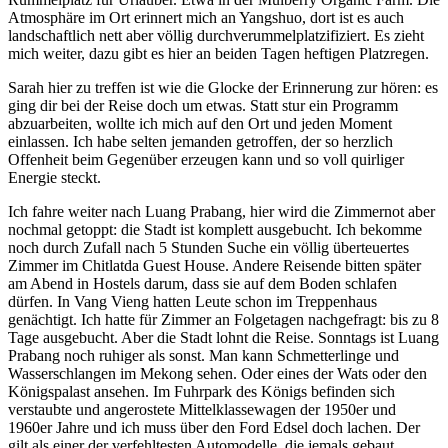
Atmosphäre im Ort erinnert mich an Yangshuo, dort ist es auch
landschaftlich nett aber völlig durchverummelplatzifiziert. Es zieht
mich weiter, dazu gibt es hier an beiden Tagen heftigen Platzregen.
Sarah hier zu treffen ist wie die Glocke der Erinnerung zur hören: es
ging dir bei der Reise doch um etwas. Statt stur ein Programm
abzuarbeiten, wollte ich mich auf den Ort und jeden Moment
einlassen. Ich habe selten jemanden getroffen, der so herzlich
Offenheit beim Gegenüber erzeugen kann und so voll quirliger
Energie steckt.
Ich fahre weiter nach Luang Prabang, hier wird die Zimmernot aber
nochmal getoppt: die Stadt ist komplett ausgebucht. Ich bekomme
noch durch Zufall nach 5 Stunden Suche ein völlig überteuertes
Zimmer im Chitlatda Guest House. Andere Reisende bitten später
am Abend in Hostels darum, dass sie auf dem Boden schlafen
dürfen. In Vang Vieng hatten Leute schon im Treppenhaus
genächtigt. Ich hatte für Zimmer an Folgetagen nachgefragt: bis zu 8
Tage ausgebucht. Aber die Stadt lohnt die Reise. Sonntags ist Luang
Prabang noch ruhiger als sonst. Man kann Schmetterlinge und
Wasserschlangen im Mekong sehen. Oder eines der Wats oder den
Königspalast ansehen. Im Fuhrpark des Königs befinden sich
verstaubte und angerostete Mittelklassewagen der 1950er und
1960er Jahre und ich muss über den Ford Edsel doch lachen. Der
gilt als einer der verfehltesten Automodelle, die jemals gebaut