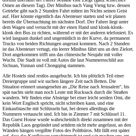
Omen an diesem Tag). Der Minibus nach Vang Vieng bzw. dessen
Getriebe gibt nach 2 Stunden Fahrt mitten im Nichts seinen Geist
auf. Hier könnte eigentlich das Abenteuer starten und wir planen
bereits die Übernachtung im nächsten Dorf. Der Fahrer liegt unter
dem Wagen und versucht mit der einen Hand und klonk-klonk-
klonk den Bus zu richten, während er mit der anderen telefoniert. Es
wird langsam dunkel und ungemütlich in der Kurve, da permanent
Trucks von beiden Richtungen angerast kommen. Nach 2 Stunden
ist das Abenteuer vertagt, ein leerer Minibus fährt uns an den Zielort.
Dort angekommen trifft uns das chinesische Neujahr mit voller
Wucht. Die Stadt ist voll mit Autos die laut Nummernschild aus
Sichuan, Yunnan und Chongqing stammen.
Alle Hostels sind restlos ausgebucht. Ich bin plötzlich Teil einer
Dreiergruppe und wir suchen längere Zeit nach Betten. Die
Situation erinnert unangenehm an „Die Reise nach Jerusalem“, bis
spät nachts sieht man noch Leute mit Rucksack durch die Straßen
wandern. Wir finden eine Absteige bei einer leicht senilen Omi, die
kein Wort Englisch spricht, nicht schreiben kann, und eine
Einkaufstasche mit Schlüsseln hat, bei denen allerdings die
Nummern vertauscht sind. Ich bin in Zimmer 7 mit Schlüssel 11.
Das Guest House wurde wahrscheinlich direkt zusammen mit der
Republik Laos gegründet und seitdem nicht mehr angefasst, an den
Wänden hängen vergilbte Fotos des Politbüros. Mit fällt erst später
auf, dass das Kopfkissen verschimmelt ist und wir machen uns am