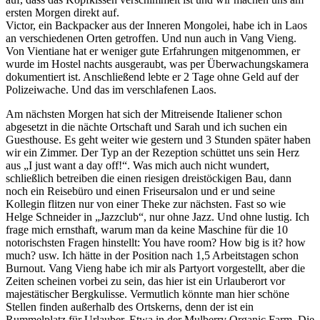
ersten Morgen direkt auf.
Victor, ein Backpacker aus der Inneren Mongolei, habe ich in Laos
an verschiedenen Orten getroffen. Und nun auch in Vang Vieng.
Von Vientiane hat er weniger gute Erfahrungen mitgenommen, er
wurde im Hostel nachts ausgeraubt, was per Überwachungskamera
dokumentiert ist. Anschließend lebte er 2 Tage ohne Geld auf der
Polizeiwache. Und das im verschlafenen Laos.
Am nächsten Morgen hat sich der Mitreisende Italiener schon
abgesetzt in die nächte Ortschaft und Sarah und ich suchen ein
Guesthouse. Es geht weiter wie gestern und 3 Stunden später haben
wir ein Zimmer. Der Typ an der Rezeption schüttet uns sein Herz
aus „I just want a day off!“. Was mich auch nicht wundert,
schließlich betreiben die einen riesigen dreistöckigen Bau, dann
noch ein Reisebüro und einen Friseursalon und er und seine
Kollegin flitzen nur von einer Theke zur nächsten. Fast so wie
Helge Schneider in „Jazzclub“, nur ohne Jazz. Und ohne lustig. Ich
frage mich ernsthaft, warum man da keine Maschine für die 10
notorischsten Fragen hinstellt: You have room? How big is it? how
much? usw. Ich hätte in der Position nach 1,5 Arbeitstagen schon
Burnout. Vang Vieng habe ich mir als Partyort vorgestellt, aber die
Zeiten scheinen vorbei zu sein, das hier ist ein Urlauberort vor
majestätischer Bergkulisse. Vermutlich könnte man hier schöne
Stellen finden außerhalb des Ortskerns, denn der ist ein
Rummelplatz für Urlauber. Etwa in der Mulberry Organic Farm. Die