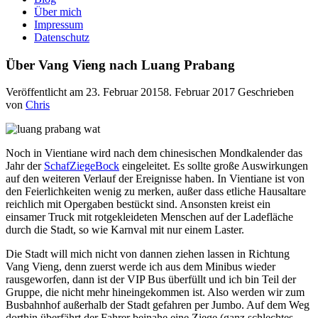
Über mich
Impressum
Datenschutz
Über Vang Vieng nach Luang Prabang
Veröffentlicht am
23. Februar 2015
8. Februar 2017
Geschrieben
von
Chris
Noch in Vientiane wird nach dem chinesischen Mondkalender das
Jahr der
SchafZiegeBock
eingeleitet. Es sollte große Auswirkungen
auf den weiteren Verlauf der Ereignisse haben. In Vientiane ist von
den Feierlichkeiten wenig zu merken, außer dass etliche Hausaltare
reichlich mit Opergaben bestückt sind. Ansonsten kreist ein
einsamer Truck mit rotgekleideten Menschen auf der Ladefläche
durch die Stadt, so wie Karnval mit nur einem Laster.
Die Stadt will mich nicht von dannen ziehen lassen in Richtung
Vang Vieng, denn zuerst werde ich aus dem Minibus wieder
rausgeworfen, dann ist der VIP Bus überfüllt und ich bin Teil der
Gruppe, die nicht mehr hineingekommen ist. Also werden wir zum
Busbahnhof außerhalb der Stadt gefahren per Jumbo. Auf dem Weg
dorthin überfährt der Fahrer beinahe eine Ziege (ganz schlechtes