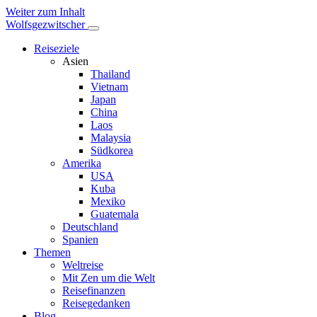
Weiter zum Inhalt
Wolfsgezwitscher
Reiseziele
Asien
Thailand
Vietnam
Japan
China
Laos
Malaysia
Südkorea
Amerika
USA
Kuba
Mexiko
Guatemala
Deutschland
Spanien
Themen
Weltreise
Mit Zen um die Welt
Reisefinanzen
Reisegedanken
Blog