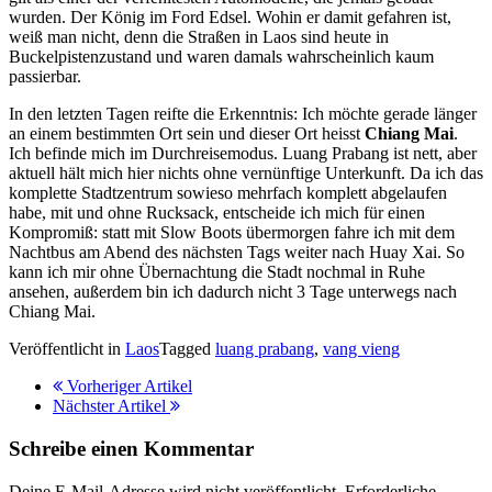
wurden. Der König im Ford Edsel. Wohin er damit gefahren ist,
weiß man nicht, denn die Straßen in Laos sind heute in
Buckelpistenzustand und waren damals wahrscheinlich kaum
passierbar.
In den letzten Tagen reifte die Erkenntnis: Ich möchte gerade länger
an einem bestimmten Ort sein und dieser Ort heisst
Chiang Mai
.
Ich befinde mich im Durchreisemodus. Luang Prabang ist nett, aber
aktuell hält mich hier nichts ohne vernünftige Unterkunft. Da ich das
komplette Stadtzentrum sowieso mehrfach komplett abgelaufen
habe, mit und ohne Rucksack, entscheide ich mich für einen
Kompromiß: statt mit Slow Boots übermorgen fahre ich mit dem
Nachtbus am Abend des nächsten Tags weiter nach Huay Xai. So
kann ich mir ohne Übernachtung die Stadt nochmal in Ruhe
ansehen, außerdem bin ich dadurch nicht 3 Tage unterwegs nach
Chiang Mai.
Veröffentlicht in
Laos
Tagged
luang prabang
,
vang vieng
Vorheriger Artikel
Nächster Artikel
Schreibe einen Kommentar
Deine E-Mail-Adresse wird nicht veröffentlicht.
Erforderliche