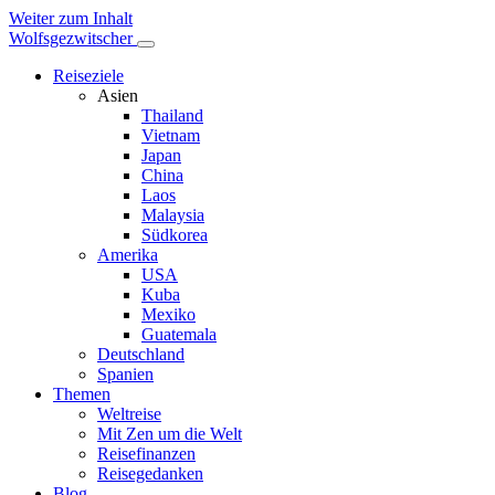
Weiter zum Inhalt
Wolfsgezwitscher
Reiseziele
Asien
Thailand
Vietnam
Japan
China
Laos
Malaysia
Südkorea
Amerika
USA
Kuba
Mexiko
Guatemala
Deutschland
Spanien
Themen
Weltreise
Mit Zen um die Welt
Reisefinanzen
Reisegedanken
Blog