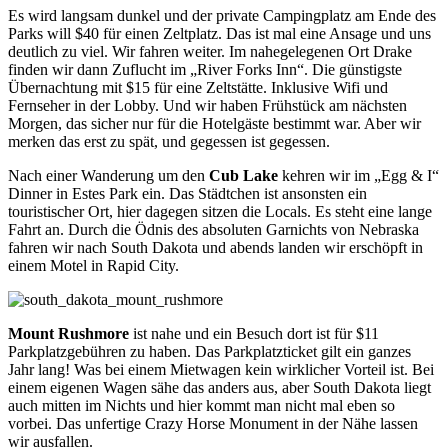
Es wird langsam dunkel und der private Campingplatz am Ende des
Parks will $40 für einen Zeltplatz. Das ist mal eine Ansage und uns
deutlich zu viel. Wir fahren weiter. Im nahegelegenen Ort Drake
finden wir dann Zuflucht im „River Forks Inn“. Die günstigste
Übernachtung mit $15 für eine Zeltstätte. Inklusive Wifi und
Fernseher in der Lobby. Und wir haben Frühstück am nächsten
Morgen, das sicher nur für die Hotelgäste bestimmt war. Aber wir
merken das erst zu spät, und gegessen ist gegessen.
Nach einer Wanderung um den
Cub Lake
kehren wir im „Egg & I“
Dinner in Estes Park ein. Das Städtchen ist ansonsten ein
touristischer Ort, hier dagegen sitzen die Locals. Es steht eine lange
Fahrt an. Durch die Ödnis des absoluten Garnichts von Nebraska
fahren wir nach South Dakota und abends landen wir erschöpft in
einem Motel in Rapid City.
Mount Rushmore
ist nahe und ein Besuch dort ist für $11
Parkplatzgebühren zu haben. Das Parkplatzticket gilt ein ganzes
Jahr lang! Was bei einem Mietwagen kein wirklicher Vorteil ist. Bei
einem eigenen Wagen sähe das anders aus, aber South Dakota liegt
auch mitten im Nichts und hier kommt man nicht mal eben so
vorbei. Das unfertige Crazy Horse Monument in der Nähe lassen
wir ausfallen.