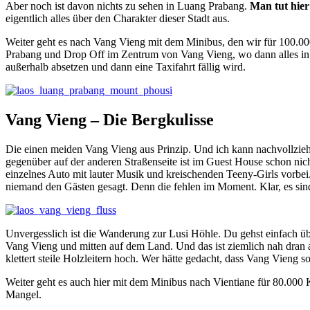
Aber noch ist davon nichts zu sehen in Luang Prabang.
Man tut hier 
eigentlich alles über den Charakter dieser Stadt aus.
Weiter geht es nach Vang Vieng mit dem Minibus, den wir für 100.0
Prabang und Drop Off im Zentrum von Vang Vieng, wo dann alles in L
außerhalb absetzen und dann eine Taxifahrt fällig wird.
Vang Vieng – Die Bergkulisse
Die einen meiden Vang Vieng aus Prinzip. Und ich kann nachvollzieh
gegenüber auf der anderen Straßenseite ist im Guest House schon nic
einzelnes Auto mit lauter Musik und kreischenden Teeny-Girls vorbei
niemand den Gästen gesagt. Denn die fehlen im Moment. Klar, es sind 
Unvergesslich ist die Wanderung zur Lusi Höhle. Du gehst einfach ü
Vang Vieng und mitten auf dem Land. Und das ist ziemlich nah dran
klettert steile Holzleitern hoch. Wer hätte gedacht, dass Vang Vieng so
Weiter geht es auch hier mit dem Minibus nach Vientiane für 80.000
Mangel.