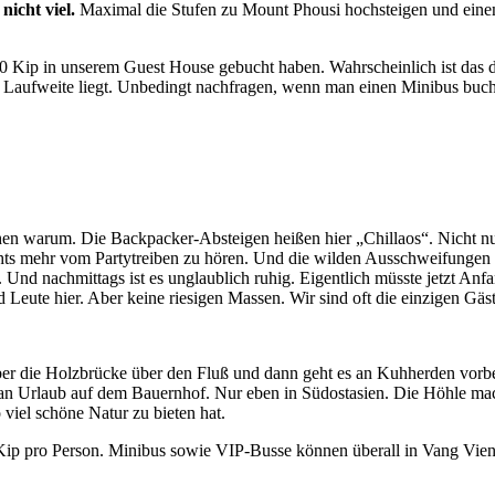
nicht viel.
Maximal die Stufen zu Mount Phousi hochsteigen und eine
00 Kip in unserem Guest House gebucht haben. Wahrscheinlich ist das 
aufweite liegt. Unbedingt nachfragen, wenn man einen Minibus bucht, 
en warum. Die Backpacker-Absteigen heißen hier „Chillaos“. Nicht nur
hts mehr vom Partytreiben zu hören. Und die wilden Ausschweifungen von
. Und nachmittags ist es unglaublich ruhig. Eigentlich müsste jetzt A
Leute hier. Aber keine riesigen Massen. Wir sind oft die einzigen Gäste
ber die Holzbrücke über den Fluß und dann geht es an Kuhherden vorb
 an Urlaub auf dem Bauernhof. Nur eben in Südostasien. Die Höhle mac
 viel schöne Natur zu bieten hat.
 Kip pro Person. Minibus sowie VIP-Busse können überall in Vang Vien