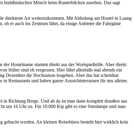
m buddhistischen Mönch beim Runterblicken zusehen. Das sagt
die direkteste Art weiterzukommen. Mit Abholung am Hostel in Luang
ob er auch ins Zentrum fährt, da einige Anbieter die Fahrgäste
 der Hostelname stammt direkt aus der Wortspielhölle. Aber direkt
 früher sind eh vergessen. Hier fährt allenfalls mal abends ein
nfang Dezember die Hochsaison losgehen. Aber das hat scheinbar
 in Restaurants und haben ganze Aussichtsterrassen für uns alleine.
ei in Richtung Berge. Und ab da ist man dann komplett draußen aus
ht um 16 Uhr zu. Für 10.000 Kip gibt es eine Stirnlampe und man
g gebucht werden. An kleinen Reisebüros besteht hier wirklich kein