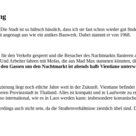
ng
ie Stadt ist so hübsch hässlich, dass ich sie fast schon wieder gut finde
t angenagt aus wie ein antikes Bauwerk. Dabei stammt er von 1968.
 für den Verkehr gesperrt und die Besucher des Nachtmarkts flaniere
. Und Arbeiter fahren mit Mofas, die aus Mad Max stammen könnten,
n den Gassen um den Nachtmarkt ist abends halb Vientiane unterw
izierung liegt noch etliche Jahre weit in der Zukunft. Vientiane befind
ßeren Provinzstadt in Thailand. Alles ist kompakt und in Laufweite zu e
so international, wie es in Laos werden kann: insbesondere koreanische
dings auch nicht sein, da die Straßenverhältnisse ziemlich übel sind. 