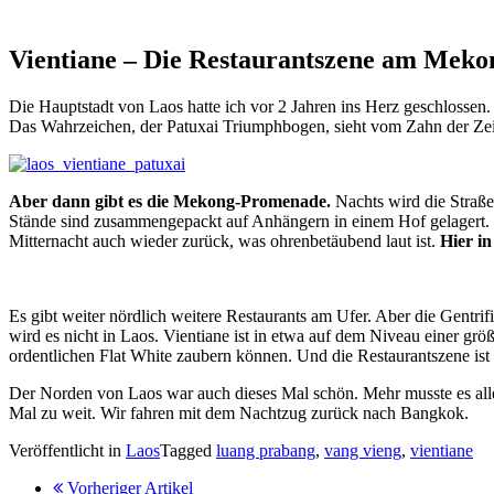
Vientiane – Die Restaurantszene am Meko
Die Hauptstadt von Laos hatte ich vor 2 Jahren ins Herz geschlossen. D
Das Wahrzeichen, der Patuxai Triumphbogen, sieht vom Zahn der Zei
Aber dann gibt es die Mekong-Promenade.
Nachts wird die Straße
Stände sind zusammengepackt auf Anhängern in einem Hof gelagert
Mitternacht auch wieder zurück, was ohrenbetäubend laut ist.
Hier i
Es gibt weiter nördlich weitere Restaurants am Ufer. Aber die Gentrif
wird es nicht in Laos. Vientiane ist in etwa auf dem Niveau einer grö
ordentlichen Flat White zaubern können. Und die Restaurantszene ist 
Der Norden von Laos war auch dieses Mal schön. Mehr musste es aller
Mal zu weit. Wir fahren mit dem Nachtzug zurück nach Bangkok.
Veröffentlicht in
Laos
Tagged
luang prabang
,
vang vieng
,
vientiane
Vorheriger Artikel