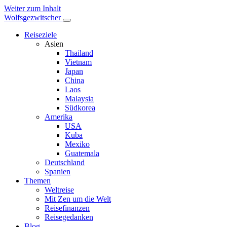
Weiter zum Inhalt
Wolfsgezwitscher
Reiseziele
Asien
Thailand
Vietnam
Japan
China
Laos
Malaysia
Südkorea
Amerika
USA
Kuba
Mexiko
Guatemala
Deutschland
Spanien
Themen
Weltreise
Mit Zen um die Welt
Reisefinanzen
Reisegedanken
Blog